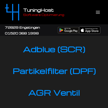
Zum
Inhalt
TuningHost
Software Optimierung
springen
72829 Engstingen
01520 368 1998
Adblue (SCR)
Partikelfilter (DPF)
AGR Ventil